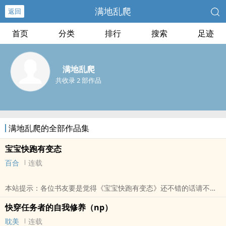
满地乱爬
返回
首页
分类
排行
搜索
足迹
满地乱爬
共收录 2 部作品
满地乱爬的全部作品集
宝宝快跑有变态
百合
连载
本站提示：各位书友要是觉得《宝宝快跑有变态》还不错的话请不要
忘记向您QQ群和微博里的朋友推荐哦！
快穿任务者的自我修养（np）
耽美
连载