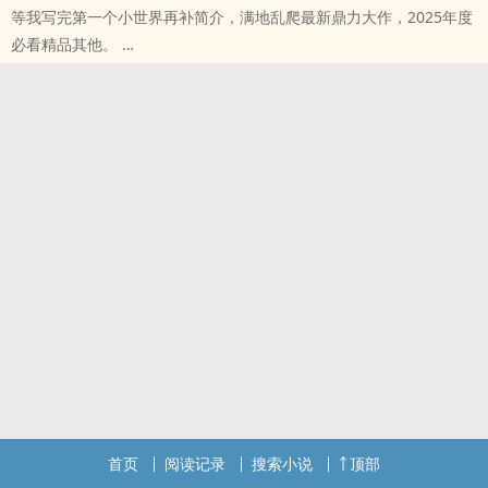
等我写完第一个小世界再补简介，满地乱爬最新鼎力大作，2025年度
必看精品其他。
本站提示：各位书友要是觉得《快穿任务者的自我修养（np）》还不
错的话请不要忘记向您QQ群和微博里的朋友推荐哦！
首页
阅读记录
搜索小说
顶部