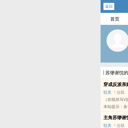
返回
首页
苏缈谢忱
穿成反派亲
耽美
连载
（在线掉马V
本站提示：各
记向您QQ群
主角苏缈谢
耽美
连载