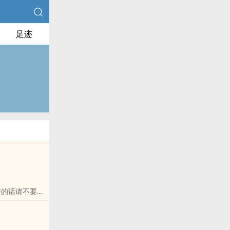
足迹
。
错的话请不要忘