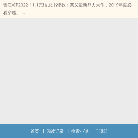
晋江VIP2022-11-1完结 总书评数：茶乂最新鼎力大作，2019年度必
看穿越。
本站提示：各位书友要是觉得《年代文的早死白月光》还不错的话请
不要忘记向您QQ群和微博里的朋友推荐哦！
首页
阅读记录
搜索小说
顶部