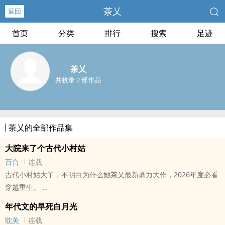
茶乂
返回
首页
分类
排行
搜索
足迹
茶乂
共收录 2 部作品
茶乂的全部作品集
大院来了个古代小村姑
百合
连载
古代小村姑大丫，不明白为什么她茶乂最新鼎力大作，2026年度必看
穿越重生。
本站提示：各位书友要是觉得《大院来了个古代小村姑》还不错的话
年代文的早死白月光
请不要忘记向您QQ群和微博里的朋友推荐哦！
耽美
连载