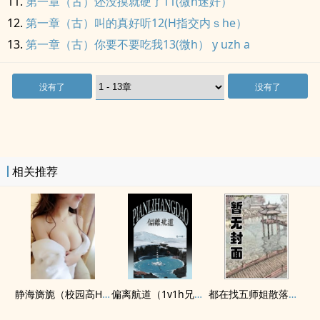
第一章（古）还没摸就硬了11(微h迷奸）
第一章（古）叫的真好听12(H指交内ｓhe）
第一章（古）你要不要吃我13(微h） y uzh a
没有了
没有了
相关推荐
静海旖旎（校园高H）
偏离航道（1v1h兄妹骨科bg）
都在找五师姐散落的法宝