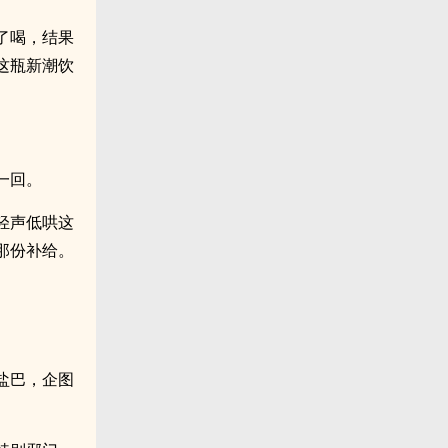
了喝，结果
这瓶新潮饮
一回。
轻声低哄这
那份补给。
盐巴，企图