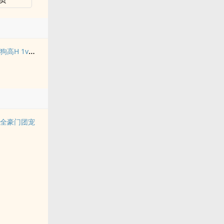
禁止吸血鬼发情（姐狗高H 1v1）
赢全豪门团宠