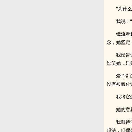
“为什
我说：
镜流看
念，她坚定
我没告
逗笑她，只
爱挥剑
没有被氧化
我将它
她的意
我跟镜
想法，但偶