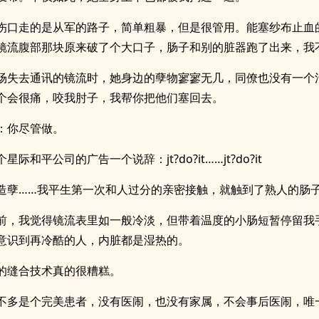
伤口走的是从军的路子，简单粗暴，但是很管用。能塞纱布止血
镜流腹部那块原来破了个大口子，肠子和别的脏器跑了出来，我
场失去通讯的镜流时，她身边的孽物寥寥无几，同僚也没有一个
个会很痛，咬我肘子，我帮你把他们塞回去。
：你尽管做。
星际和平公司的广告一个说辞：jt?do?it……jt?do?it
造孽……我平生第一次和人过分的亲密接触，就触到了熟人的肠
前，我觉得镜流表里如一般冷淡，但带着温度的小肠短暂停留我
意识到再冷酷的人，内脏都是湿热的。
的缝合技术真的很糟糕。
不多是个完美患者，没有医闹，也没有家属，不会事后医闹，唯