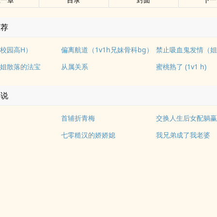
推荐
校园高H）
偏离航道（1v1h兄妹骨科bg）
姐散落的法宝
从属关系
蜜桃熟了 (1v1 h)
小说
首辅折青梅
交换人生后女配躺
七零糙汉的娇娇媳
我兄弟成了我老婆