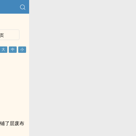
页
了铺了层废布