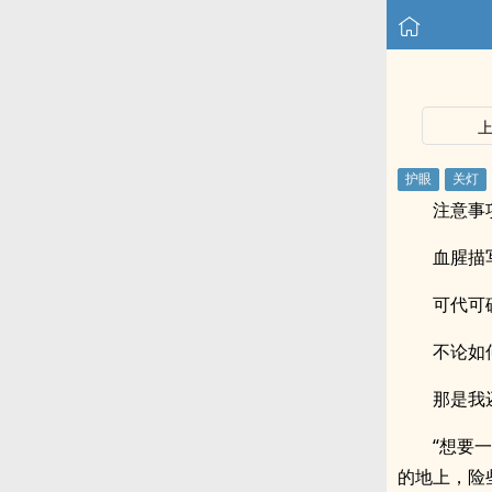
注意事
血腥描
可代可
不论如
那是我
“想要
的地上，险