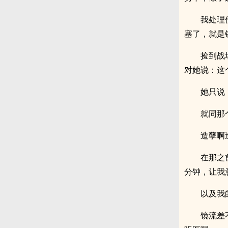
我处理
塞了，就是
捡到战
对她说：这
她只说
就同那个
造孽啊
在那之
分钟，让我
以及我
镜流差