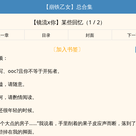
【崩铁乙女】总合集
【镜流x你】某些回忆（1 / 2）
上一章
目录
封面
下一
〔加入书签〕
项：
写、ooc?且你不等于开拓者。
磕，请随意。
何，请酌情阅读。
还很年轻的时候。
一个大点的房子……”我说着，手里削着的果子皮应声而断，落到
些掉在我的脚面。