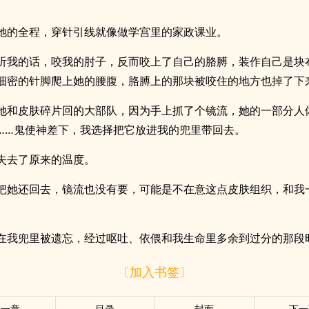
她的全程，穿针引线就像做学宫里的家政课业。
听我的话，咬我的肘子，反而咬上了自己的胳膊，装作自己是块
细密的针脚爬上她的腰腹，胳膊上的那块被咬住的地方也掉了下
她和皮肤碎片回的大部队，因为手上抓了个镜流，她的一部分人
……鬼使神差下，我选择把它放进我的兜里带回去。
失去了原来的温度。
把她还回去，镜流也没有要，可能是不在意这点皮肤组织，和我
在我兜里被遗忘，经过呕吐、依偎和我生命里多余到过分的那段
〔加入书签〕
上一章
目录
封面
下一