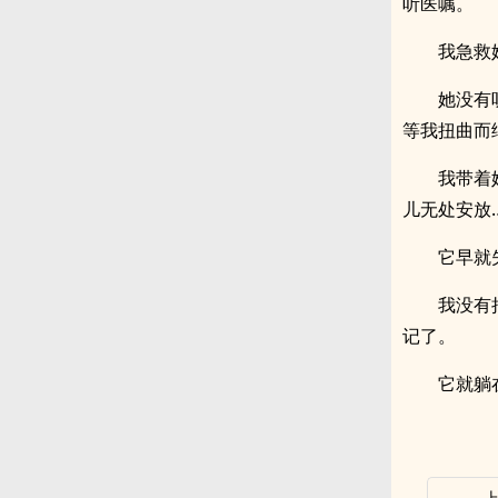
听医嘱。
我急救
她没有
等我扭曲而
我带着
儿无处安放
它早就
我没有
记了。
它就躺