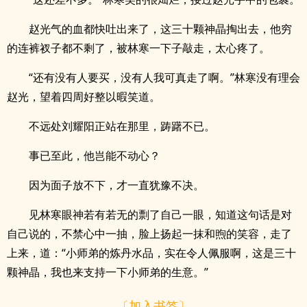
赵光气的血都快吐出来了，这三十颗神晶掏出去，他穷
的连裤衩子都不剩了，被林寒一下子敲走，太心疼了。
“还有没有人要买，没有人我可真走了啊。”林寒没有理会
赵光，望着四周好整以暇笑道。
不远处刘耀阳正站在那里，踌躇不已。
事已至此，他岂能不动心？
因为面子放不下，才一直犹豫不决。
见林寒眼神若有若无的剽了自己一眼，知道这句话是对
自己说的，不禁心中一抽，脸上扬起一抹和煦的笑容，走了
上来，道：“小师弟的炼丹水品，实在令人佩服啊，这是三十
颗神晶，我也来支持一下小师弟的生意。”
〔加入书签〕