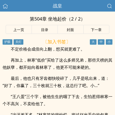
战皇
第504章 坐地起价（2 / 2）
上一页
目录
封面
下一章
〔加入书签〕
不定价格会成倍向上翻，想买就更难了。
再加上，林寒“低价”买给了这么多师兄弟，那些天榜的其
他妖孽，都开始向着林寒了，他更不可能来硬的。
最后，他也只有牙齿都快咬碎了，几乎是吼出来，道：
“好了，你赢了，三十枚就三十枚，这总行了吧。小…”
“王八蛋”三个字，被他生生的咽了下去，生怕惹得林寒一
个不高兴，不卖给他了。
“这还差不多。”林寒笑的很灿烂，接过赵光手中的包裹。