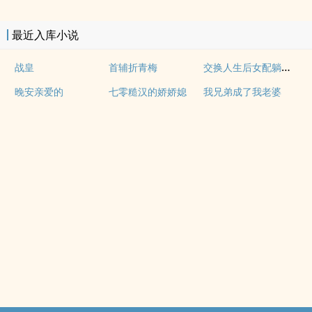
最近入库小说
交换人生后女配躺赢全豪门团宠
战皇
首辅折青梅
晚安亲爱的
七零糙汉的娇娇媳
我兄弟成了我老婆