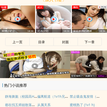
x
上一页
目录
封面
下一章
x
热门小说推荐
静海旖旎（校园高H）
偏离航道（1v1h兄妹骨科bg）
禁止吸血鬼发情（姐狗高H 1v1）
都在找五师姐散落的法宝
从属关系
蜜桃熟了 (1v1 h)