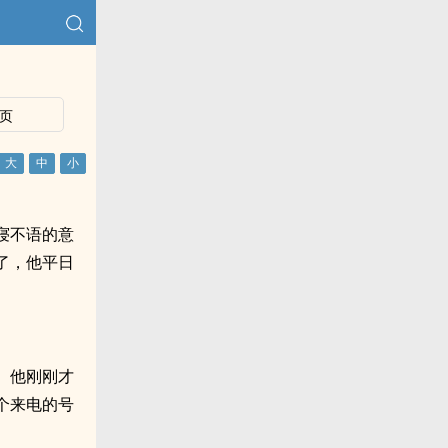
页
寝不语的意
了，他平日
。他刚刚才
个来电的号