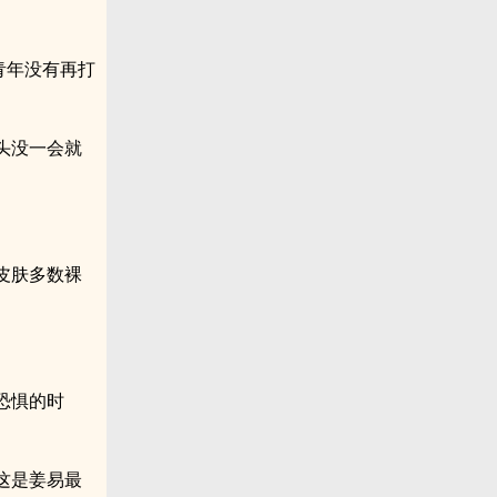
青年没有再打
头没一会就
皮肤多数裸
恐惧的时
这是姜易最