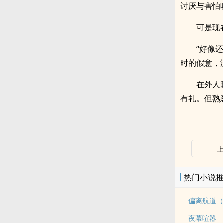
讨厌与害怕
可是现
“好像
时的假意，
在外人
有礼。但熟
热门小说
偏离航道（
夜幕喧嚣