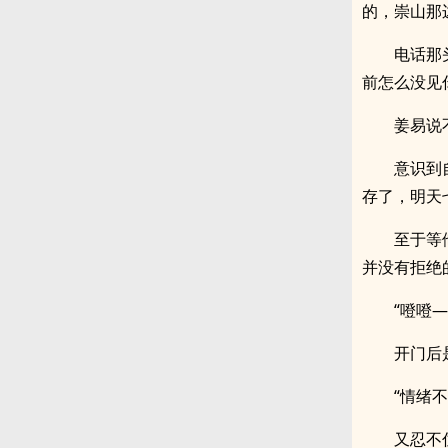
的，崇山那
电话那
前怎么没见
姜易说
意识到
存了，明天
至于等
并没有拒绝
“噔噔
开门后
“情绪
又忍不