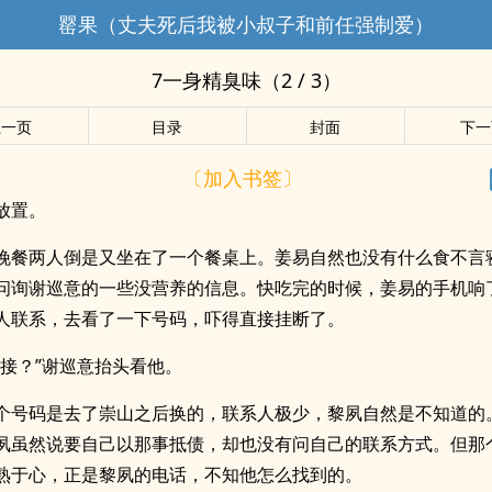
罂果（丈夫死后我被小叔子和前任强制爱）
7一身精臭味（2 / 3）
上一页
目录
封面
下一
〔加入书签〕
放置。
晚餐两人倒是又坐在了一个餐桌上。姜易自然也没有什么食不言
问询谢巡意的一些没营养的信息。快吃完的时候，姜易的手机响
人联系，去看了一下号码，吓得直接挂断了。
不接？”谢巡意抬头看他。
个号码是去了崇山之后换的，联系人极少，黎夙自然是不知道的
夙虽然说要自己以那事抵债，却也没有问自己的联系方式。但那
熟于心，正是黎夙的电话，不知他怎么找到的。