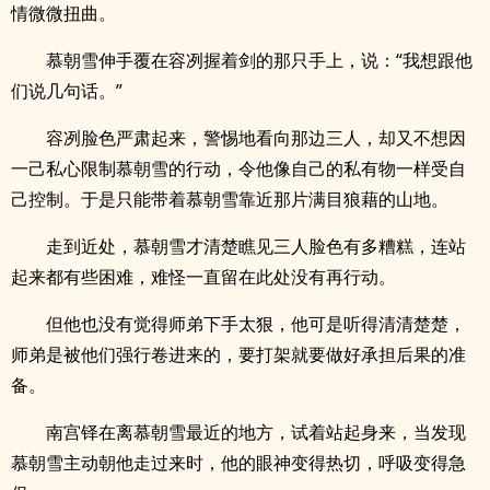
情微微扭曲。
慕朝雪伸手覆在容冽握着剑的那只手上，说：“我想跟他
们说几句话。”
容冽脸色严肃起来，警惕地看向那边三人，却又不想因
一己私心限制慕朝雪的行动，令他像自己的私有物一样受自
己控制。于是只能带着慕朝雪靠近那片满目狼藉的山地。
走到近处，慕朝雪才清楚瞧见三人脸色有多糟糕，连站
起来都有些困难，难怪一直留在此处没有再行动。
但他也没有觉得师弟下手太狠，他可是听得清清楚楚，
师弟是被他们强行卷进来的，要打架就要做好承担后果的准
备。
南宫铎在离慕朝雪最近的地方，试着站起身来，当发现
慕朝雪主动朝他走过来时，他的眼神变得热切，呼吸变得急