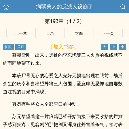
病弱美人的反派人设崩了
第193章（1 / 2）
上一章
目录
封面
下一页
〔加入书签〕
慕朝雪刚一出来，远处的李忘忧等三人火热的视线就不
约而同地望了过来。
本该尸骨无存的心爱之人完好无损地出现在眼前，劫后
余生的庆幸和喜出望外将三人包围，爱意肆无忌惮地自那数
道注视的目光中涌现。
容冽有种将众人全部灭口的冲动。
苏元黎望着这一片狼藉已经开始为接下来要收拾的烂摊
子感到头疼，见容冽的那把剑又浑身往外冒着杀气，顿时表