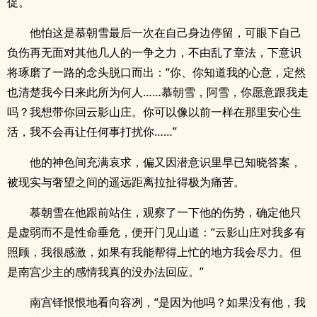
促。
他怕这是慕朝雪最后一次在自己身边停留，可眼下自己
负伤再无面对其他几人的一争之力，不由乱了章法，下意识
将琢磨了一路的念头脱口而出：“你、你知道我的心意，定然
也清楚我今日来此所为何人……慕朝雪，阿雪，你愿意跟我走
吗？我想带你回云影山庄。你可以像以前一样在那里安心生
活，我不会再让任何事打扰你……”
他的神色间充满哀求，偏又因潜意识里早已知晓答案，
被现实与奢望之间的遥远距离拉扯得极为痛苦。
慕朝雪在他跟前站住，观察了一下他的伤势，确定他只
是虚弱而不是性命垂危，便开门见山道：“云影山庄对我多有
照顾，我很感激，如果有我能帮得上忙的地方我会尽力。但
是南宫少主的感情我真的没办法回应。”
南宫铎恨恨地看向容冽，“是因为他吗？如果没有他，我