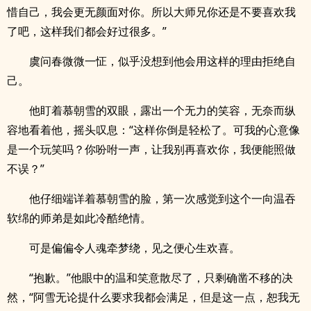
惜自己，我会更无颜面对你。所以大师兄你还是不要喜欢我
了吧，这样我们都会好过很多。”
虞问春微微一怔，似乎没想到他会用这样的理由拒绝自
己。
他盯着慕朝雪的双眼，露出一个无力的笑容，无奈而纵
容地看着他，摇头叹息：“这样你倒是轻松了。可我的心意像
是一个玩笑吗？你吩咐一声，让我别再喜欢你，我便能照做
不误？”
他仔细端详着慕朝雪的脸，第一次感觉到这个一向温吞
软绵的师弟是如此冷酷绝情。
可是偏偏令人魂牵梦绕，见之便心生欢喜。
“抱歉。”他眼中的温和笑意散尽了，只剩确凿不移的决
然，“阿雪无论提什么要求我都会满足，但是这一点，恕我无