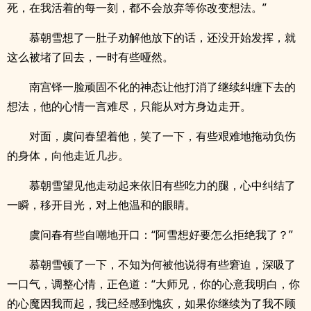
死，在我活着的每一刻，都不会放弃等你改变想法。”
慕朝雪想了一肚子劝解他放下的话，还没开始发挥，就
这么被堵了回去，一时有些哑然。
南宫铎一脸顽固不化的神态让他打消了继续纠缠下去的
想法，他的心情一言难尽，只能从对方身边走开。
对面，虞问春望着他，笑了一下，有些艰难地拖动负伤
的身体，向他走近几步。
慕朝雪望见他走动起来依旧有些吃力的腿，心中纠结了
一瞬，移开目光，对上他温和的眼睛。
虞问春有些自嘲地开口：“阿雪想好要怎么拒绝我了？”
慕朝雪顿了一下，不知为何被他说得有些窘迫，深吸了
一口气，调整心情，正色道：“大师兄，你的心意我明白，你
的心魔因我而起，我已经感到愧疚，如果你继续为了我不顾