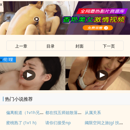
x
上一章
目录
封面
下一页
x
热门小说推荐
偏离航道（1v1h兄妹骨科bg）
都在找五师姐散落的法宝
从属关系
阈限空间之旅(gl 扶她)
蜜桃熟了 (1v1 h)
请你们接受np