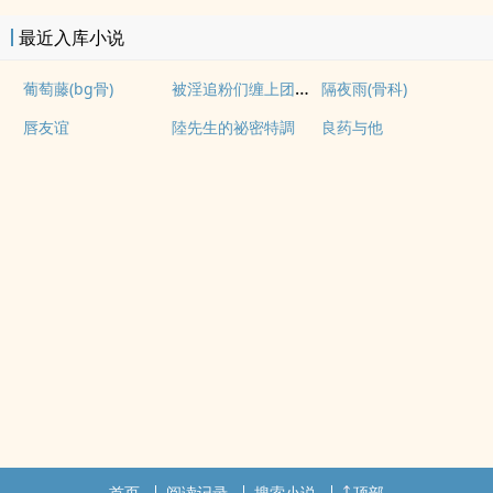
最近入库小说
被淫追粉们缠上团播女主播(露出NPH)
葡萄藤(bg骨)
隔夜雨(骨科)
唇友谊
陸先生的祕密特調
良药与他
首页
阅读记录
搜索小说
顶部