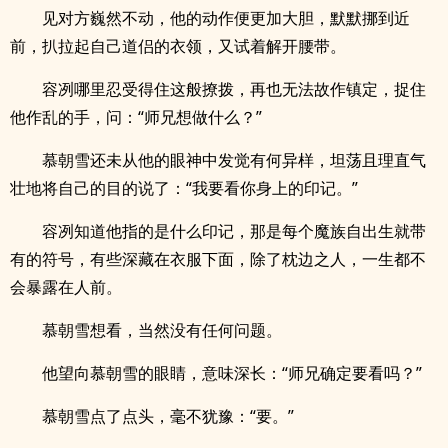
见对方巍然不动，他的动作便更加大胆，默默挪到近
前，扒拉起自己道侣的衣领，又试着解开腰带。
容冽哪里忍受得住这般撩拨，再也无法故作镇定，捉住
他作乱的手，问：“师兄想做什么？”
慕朝雪还未从他的眼神中发觉有何异样，坦荡且理直气
壮地将自己的目的说了：“我要看你身上的印记。”
容冽知道他指的是什么印记，那是每个魔族自出生就带
有的符号，有些深藏在衣服下面，除了枕边之人，一生都不
会暴露在人前。
慕朝雪想看，当然没有任何问题。
他望向慕朝雪的眼睛，意味深长：“师兄确定要看吗？”
慕朝雪点了点头，毫不犹豫：“要。”