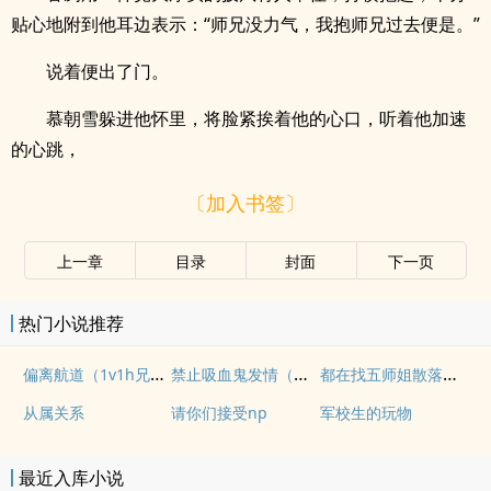
贴心地附到他耳边表示：“师兄没力气，我抱师兄过去便是。”
说着便出了门。
慕朝雪躲进他怀里，将脸紧挨着他的心口，听着他加速
的心跳，
〔加入书签〕
上一章
目录
封面
下一页
热门小说推荐
偏离航道（1v1h兄妹骨科bg）
禁止吸血鬼发情（姐狗高H 1v1）
都在找五师姐散落的法宝
从属关系
请你们接受np
军校生的玩物
最近入库小说