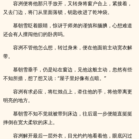
容冽便将他那只手放开，又转身将窗户合上，紧接着，
又去门边，将门从里面落锁，钥匙收进了乾坤袋。
慕朝雪眨着眼睛，惊讶于师弟的谨慎和腼腆，心想难道
还会有人擅闯他们的卧房吗。
容冽不管他怎么想，转过身来，便在他面前主动宽衣解
带。
慕朝雪垂手，仍是站在窗边，见他这般主动，忽然有些
不知所措，想了想又说：“屋子里好像有点暗。”
容冽有求必应，将红烛点上，牵住他的手，将他带离更
明亮的地方。
慕朝雪不知不觉就被带到床边，往后退一步便能直挺挺
摔倒在宽大柔软的床上。
容冽解开最后一层外衣，目光灼灼地看着他，眼底闪过