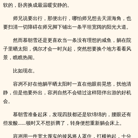
软的，卧房换成最温暖安静的。
师兄说要出行，那便出行，哪怕师兄想去天涯海角，也
要扫清一切障碍在师兄脚下铺出一条平坦宽阔的阳光大道。
然而慕朝雪还是更喜欢当一条没有理想的咸鱼，躺在院
子里晒太阳，偶尔才会一时兴起，突然想要换个地方看看风
景，瞧瞧热闹。
比如现在。
容冽不好在他躺平晒太阳时一直在他眼前晃悠，扰他清
静，但是他要外出，容冽自然不会错过这样陪伴出游的好机
会。
慕朝雪准备起床，发现四肢都还是软绵绵的，腰眼还有
些发酸……顿时又不想折腾了，转身便想重新躺会床上。
容冽用一件宽大厚实的披风将人罩住，打横抱起，十分