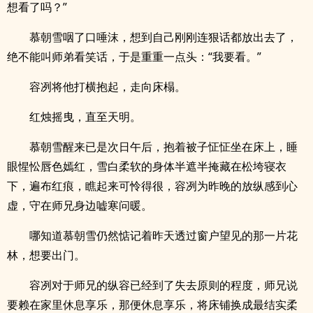
想看了吗？”
慕朝雪咽了口唾沫，想到自己刚刚连狠话都放出去了，
绝不能叫师弟看笑话，于是重重一点头：“我要看。”
容冽将他打横抱起，走向床榻。
红烛摇曳，直至天明。
慕朝雪醒来已是次日午后，抱着被子怔怔坐在床上，睡
眼惺忪唇色嫣红，雪白柔软的身体半遮半掩藏在松垮寝衣
下，遍布红痕，瞧起来可怜得很，容冽为昨晚的放纵感到心
虚，守在师兄身边嘘寒问暖。
哪知道慕朝雪仍然惦记着昨天透过窗户望见的那一片花
林，想要出门。
容冽对于师兄的纵容已经到了失去原则的程度，师兄说
要赖在家里休息享乐，那便休息享乐，将床铺换成最结实柔