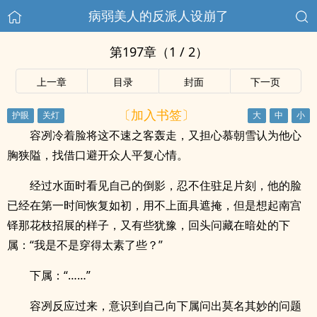
病弱美人的反派人设崩了
第197章（1 / 2）
上一章
目录
封面
下一页
〔加入书签〕
容冽冷着脸将这不速之客轰走，又担心慕朝雪认为他心
胸狭隘，找借口避开众人平复心情。
经过水面时看见自己的倒影，忍不住驻足片刻，他的脸
已经在第一时间恢复如初，用不上面具遮掩，但是想起南宫
铎那花枝招展的样子，又有些犹豫，回头问藏在暗处的下
属：“我是不是穿得太素了些？”
下属：“……”
容冽反应过来，意识到自己向下属问出莫名其妙的问题