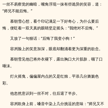
一丝不易察觉的幽暗，嘴角浮现一抹有些诡异的笑容，道：
“师兄不能后悔。”
慕朝雪心想，看个印记满足一下好奇心，为什么要后
悔，便眨着一双天真的眼睛坚定摇头：“我绝对不后悔。”
又放了一句狠话：“后悔了我变小狗！”
容冽脸上的笑意加深，眼底却翻涌着更为深重的欲念。
慕朝雪见他已将外衣褪下，露出胸口大片肌肤，咽了口
唾沫。
灯火摇曳，偏偏屋内点的又是红烛，平添几分旖旎色
彩。
他忽然意识到一丝不对，往后退了半步。
容冽欺身上前，嗓音中染上几分挑逗的意味：“师兄又不