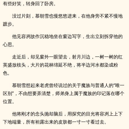
有些好笑，转身回了卧房。
没过片刻，慕朝雪也慢悠悠进来，在他身旁不紧不慢地
踱步。
他见容冽故作沉稳地坐在窗边写字，生出立刻拆穿他的
心思。
走近后，却见窗外一眼望去，射月川边，一树一树的红
英盛放枝头，大片的花林绵延不绝，将半边河水都染成粉
色。
慕朝雪想起来老虎曾经说过的关于魔族与普通人的“唯一
区别”，不由想要弄清楚，师弟身上属于魔族的印记落在哪个
位置。
他将刚才的念头抛却脑后，用探究的目光将容冽上上下
下地端量，所有袒露出来的皮肤都一寸一寸看过去。