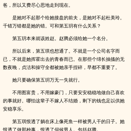
爸，所以又费尽心思地走到现在。
是她对不起那个给她接盘的前夫，是她对不起杜美玲。
千错万错都是她的错。可和第五玥有什么关系？
第五玥本来就该姓赵。赵腾必须给她一个名分。
所以后来，第五琪也想通了。不就是一个公司名字而
已，不就是她挥霍出去的青春而已。在那些个绵长抽搐的无
数夜晚，贞洁和操守全都被她亲手捏碎，早都不重要了。
她只要确保第五玥万无一失就行。
不用图富贵，不用嫁豪门，只要安安稳稳地做自己喜欢
的事就好。哪怕这辈子不嫁人不结婚，剩下的钱也足以供她
安稳享乐。
第五琪恨透了躺在床上像死鱼一样被男人干的日子。她
恨透了做那种事，恨透了伺候男人。包括赵腾。