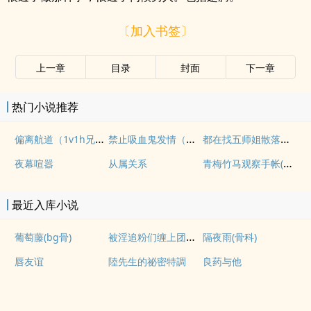
〔加入书签〕
上一章
目录
封面
下一章
热门小说推荐
偏离航道（1v1h兄妹骨科bg）
禁止吸血鬼发情（姐狗高H 1v1）
都在找五师姐散落的法宝
青梅竹马观察手帐(1v1)
夜幕喧嚣
从属关系
最近入库小说
被淫追粉们缠上团播女主播(露出NPH)
葡萄藤(bg骨)
隔夜雨(骨科)
唇友谊
陸先生的祕密特調
良药与他