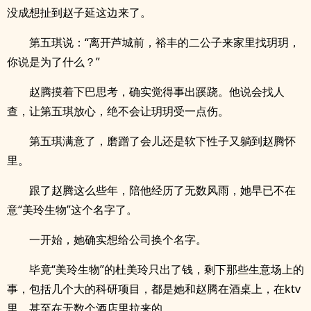
没成想扯到赵子延这边来了。
第五琪说：“离开芦城前，裕丰的二公子来家里找玥玥，
你说是为了什么？”
赵腾摸着下巴思考，确实觉得事出蹊跷。他说会找人
查，让第五琪放心，绝不会让玥玥受一点伤。
第五琪满意了，磨蹭了会儿还是软下性子又躺到赵腾怀
里。
跟了赵腾这么些年，陪他经历了无数风雨，她早已不在
意“美玲生物”这个名字了。
一开始，她确实想给公司换个名字。
毕竟“美玲生物”的杜美玲只出了钱，剩下那些生意场上的
事，包括几个大的科研项目，都是她和赵腾在酒桌上，在ktv
里，甚至在无数个酒店里拉来的。