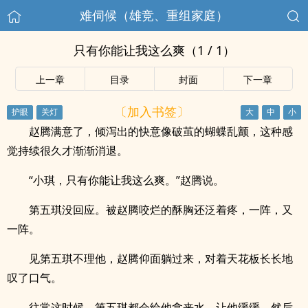
难伺候（雄竞、重组家庭）
只有你能让我这么爽（1 / 1）
上一章
目录
封面
下一章
〔加入书签〕
赵腾满意了，倾泻出的快意像破茧的蝴蝶乱颤，这种感
觉持续很久才渐渐消退。
“小琪，只有你能让我这么爽。”赵腾说。
第五琪没回应。被赵腾咬烂的酥胸还泛着疼，一阵，又
一阵。
见第五琪不理他，赵腾仰面躺过来，对着天花板长长地
叹了口气。
往常这时候，第五琪都会给他拿来水，让他缓缓，然后