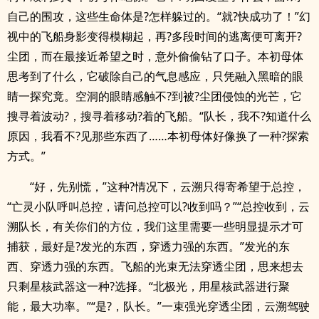
自己的围攻，这些生命体是?怎样躲过的。“就?快成功了！”幻
视中的飞船身影变得模糊起，再?多段时间的逃离便可离开?
尘团，而在最接近希望之时，意外偷偷钻了口子。本初母体
思考到了什么，它破除自己的气息感应，只凭融入黑暗的眼
睛一探究竟。空洞的眼睛感触不?到被?尘团侵蚀的光芒，它
搜寻着波动?，搜寻着移动?着的飞船。“队长，我不?知道什么
原因，我看不?见那些东西了……本初母体好像换了一种?探索
方式。”
“好，先别慌，”这种?情况下，云溯只得寄希望于总控，
“亡灵小队呼叫总控，请问总控可以?收到吗？”“总控收到，云
溯队长，有关你们的方位，我们这里需要一些明显提示才可
捕获，最好是?发光的东西，穿透力强的东西。”发光的东
西、穿透力强的东西。飞船的光束无法穿透尘团，思来想去
只剩星核武器这一种?选择。“北极光，用星核武器进行聚
能，最大功率。”“是?，队长。”一束强光穿透尘团，云溯驾驶