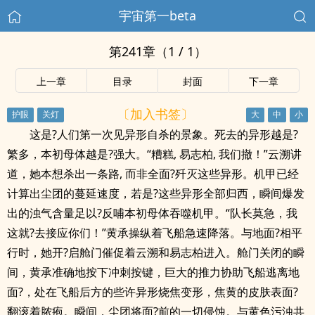
宇宙第一beta
第241章（1 / 1）
上一章
目录
封面
下一章
〔加入书签〕
这是?人们第一次见异形自杀的景象。死去的异形越是?
繁多，本初母体越是?强大。“糟糕, 易志柏, 我们撤！”云溯讲
道，她本想杀出一条路, 而非全面?歼灭这些异形。机甲已经
计算出尘团的蔓延速度，若是?这些异形全部归西，瞬间爆发
出的浊气含量足以?反哺本初母体吞噬机甲。“队长莫急，我
这就?去接应你们！”黄承操纵着飞船急速降落。与地面?相平
行时，她开?启舱门催促着云溯和易志柏进入。舱门关闭的瞬
间，黄承准确地按下冲刺按键，巨大的推力协助飞船逃离地
面?，处在飞船后方的些许异形烧焦变形，焦黄的皮肤表面?
翻滚着脓疱。瞬间，尘团将面?前的一切侵蚀。与黄色污浊共