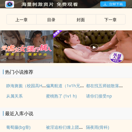
上一章
目录
封面
下一章
x
热门小说推荐
静海旖旎（校园高H）
偏离航道（1v1h兄妹骨科bg）
都在找五师姐散落的法宝
从属关系
蜜桃熟了 (1v1 h)
请你们接受np
最近入库小说
被淫追粉们缠上团播女主播(露出NPH)
葡萄藤(bg骨)
隔夜雨(骨科)