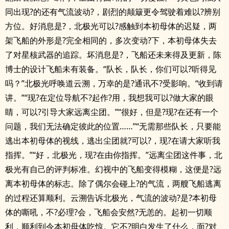
同出现?的还有气流波动?，剧烈的颠簸更令驾驶着难以?辨别
方位。好消息是?，北极光可以?感触到本初母体的迟疑，两
架飞船的外形是?完全相同的，多次变动?下，本初母体失去
了对星核武器的追踪。坏消息是?，飞船还未来得及更新，陈
博士的设计飞船未有装备。“队长，队长，你们可以?听得见
吗？”北极光呼唤道云溯，万幸的是?通讯不?受影响。“收到请
讲。”“现?在定位导航不?起作?用，我想我可以?做大家的眼
睛，可以?引导大家远离尘团。”“很好，但是?现?在还有一个
问题，我们无法确定彼此的位置……”“无需那些队长，只要能
逃出本初母体的视线，逃出尘团就?可以?，现?在请大家听我
指挥。”“好，北极光，现?在由你指挥。”远离尘团这件事，北
极光有自己的评判标准。幻视中的飞船变得模糊，这便是?远
离本初母体的标志。除了偶尔会碰上?的气流，两艘飞船逃离
的过程还算顺利。云溯告诉北极光，气流的波动?是?本初母
体的嘶吼，不?必理?会，飞船会安然?无恙的。起初一切顺
利，顺利到令本初母体吃惊。它不?明白发生了什么，面?对