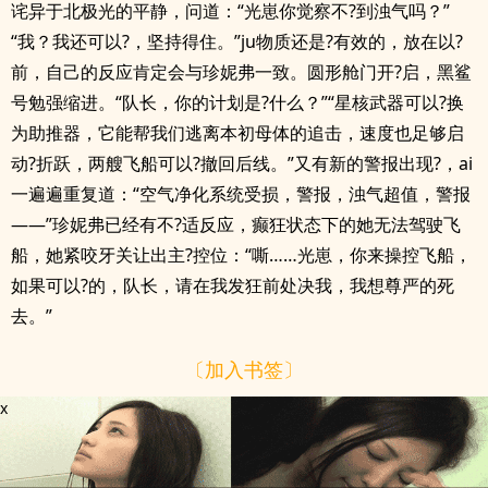
诧异于北极光的平静，问道：“光崽你觉察不?到浊气吗？”
“我？我还可以?，坚持得住。”ju物质还是?有效的，放在以?
前，自己的反应肯定会与珍妮弗一致。圆形舱门开?启，黑鲨
号勉强缩进。“队长，你的计划是?什么？”“星核武器可以?换
为助推器，它能帮我们逃离本初母体的追击，速度也足够启
动?折跃，两艘飞船可以?撤回后线。”又有新的警报出现?，ai
一遍遍重复道：“空气净化系统受损，警报，浊气超值，警报
——”珍妮弗已经有不?适反应，癫狂状态下的她无法驾驶飞
船，她紧咬牙关让出主?控位：“嘶……光崽，你来操控飞船，
如果可以?的，队长，请在我发狂前处决我，我想尊严的死
去。”
〔加入书签〕
x