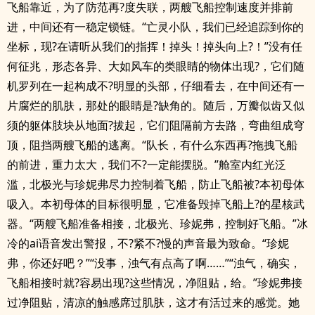
飞船靠近，为了防范再?度失联，两艘飞船控制速度并排前
进，中间还有一稳定锁链。“亡灵小队，我们已经追踪到你的
坐标，现?在请听从我们的指挥！掉头！掉头向上?！”没有任
何征兆，形态各异、大如风车的类眼睛的物体出现?，它们随
机罗列在一起构成不?明显的头部，仔细看去，在中间还有一
片腐烂的肌肤，那处的眼睛是?缺角的。随后，万瓣似齿又似
须的躯体肢块从地面?拔起，它们阻隔前方去路，弯曲组成穹
顶，阻挡两艘飞船的逃离。“队长，有什么东西再?拖拽飞船
的前进，重力太大，我们不?一定能摆脱。”舱室内红光泛
滥，北极光与珍妮弗尽力控制着飞船，防止飞船被?本初母体
吸入。本初母体的目标很明显，它准备毁掉飞船上?的星核武
器。“两艘飞船准备相接，北极光、珍妮弗，控制好飞船。”冰
冷的ai语音发出警报，不?紧不?慢的声音最为致命。“珍妮
弗，你还好吧？”“没事，浊气有点高了啊……”“浊气，确实，
飞船相接时就?容易出现?这些情况，净阻贴，给。”珍妮弗接
过净阻贴，清凉的触感席过肌肤，这才有活过来的感觉。她