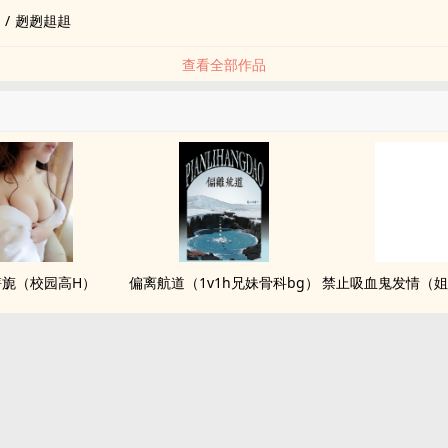
/
趔趔趄趄
查看全部作品
旖旎（校园高H）
偏离航道（1v1h兄妹骨科bg）