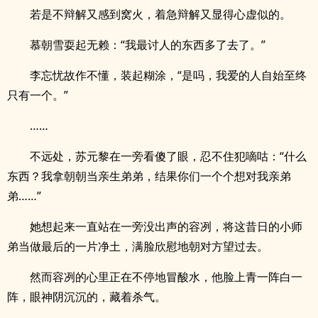
若是不辩解又感到窝火，着急辩解又显得心虚似的。
慕朝雪耍起无赖：“我最讨人的东西多了去了。”
李忘忧故作不懂，装起糊涂，“是吗，我爱的人自始至终
只有一个。”
……
不远处，苏元黎在一旁看傻了眼，忍不住犯嘀咕：“什么
东西？我拿朝朝当亲生弟弟，结果你们一个个想对我亲弟
弟……”
她想起来一直站在一旁没出声的容冽，将这昔日的小师
弟当做最后的一片净土，满脸欣慰地朝对方望过去。
然而容冽的心里正在不停地冒酸水，他脸上青一阵白一
阵，眼神阴沉沉的，藏着杀气。