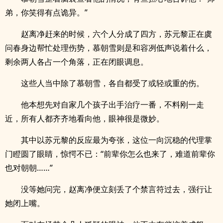
弟，你笑得有点诡异。”
赵离净赶来的时候，六个人分成了四方，苏元黎正在虞
问春身边帮忙处理伤势，慕朝雪则是和容冽低声说着什么，
剩余两人各占一个角落，正在闭眼调息。
这些人当中除了慕朝雪，各自都受了或轻或重的伤。
他本想先对自家几个孩子出手治疗一番，不料刚一走
近，所有人都齐齐地看向他，眼神很是微妙。
其中以苏元黎的反应最为夸张，这位一向沉稳的代理掌
门瞪圆了眼睛，惊愕不已：“前辈你怎么也来了，难道前辈你
也对朝朝……”
没等她问完，赵离净便立刻丢了个禁言符过去，强行让
她闭上嘴。