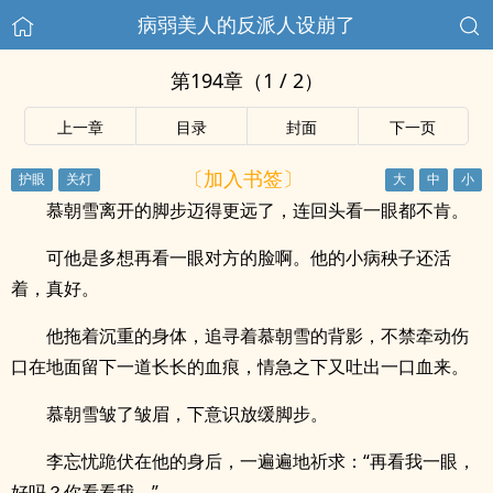
病弱美人的反派人设崩了
第194章（1 / 2）
上一章
目录
封面
下一页
〔加入书签〕
慕朝雪离开的脚步迈得更远了，连回头看一眼都不肯。
可他是多想再看一眼对方的脸啊。他的小病秧子还活
着，真好。
他拖着沉重的身体，追寻着慕朝雪的背影，不禁牵动伤
口在地面留下一道长长的血痕，情急之下又吐出一口血来。
慕朝雪皱了皱眉，下意识放缓脚步。
李忘忧跪伏在他的身后，一遍遍地祈求：“再看我一眼，
好吗？你看看我。”