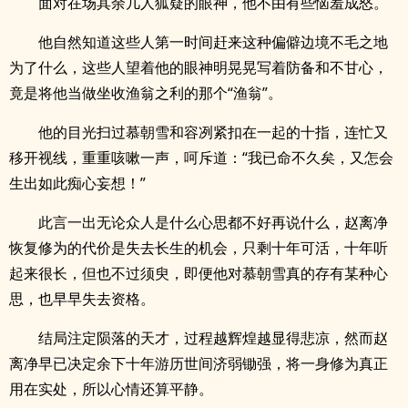
面对在场其余几人狐疑的眼神，他不由有些恼羞成怒。
他自然知道这些人第一时间赶来这种偏僻边境不毛之地
为了什么，这些人望着他的眼神明晃晃写着防备和不甘心，
竟是将他当做坐收渔翁之利的那个“渔翁”。
他的目光扫过慕朝雪和容冽紧扣在一起的十指，连忙又
移开视线，重重咳嗽一声，呵斥道：“我已命不久矣，又怎会
生出如此痴心妄想！”
此言一出无论众人是什么心思都不好再说什么，赵离净
恢复修为的代价是失去长生的机会，只剩十年可活，十年听
起来很长，但也不过须臾，即便他对慕朝雪真的存有某种心
思，也早早失去资格。
结局注定陨落的天才，过程越辉煌越显得悲凉，然而赵
离净早已决定余下十年游历世间济弱锄强，将一身修为真正
用在实处，所以心情还算平静。