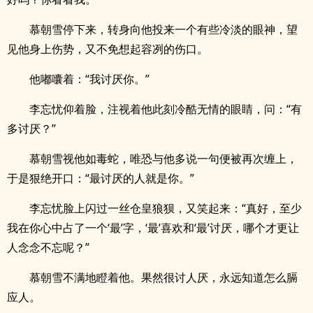
慕朝雪停下来，转身向他投来一个有些冷淡的眼神，望
见他身上伤势，又不免想起容冽的伤口。
他嘟囔着：“我讨厌你。”
李忘忧仰着脸，注视着他此刻冷酷无情的眼睛，问：“有
多讨厌？”
慕朝雪视他如毒蛇，唯恐与他多说一句便被再次缠上，
于是狠绝开口：“最讨厌的人就是你。”
李忘忧脸上闪过一丝仓皇狼狈，又笑起来：“真好，至少
我在你心中占了一个‘最’字，‘最’喜欢和‘最’讨厌，哪个才更让
人念念不忘呢？”
慕朝雪不满地瞪着他。果然很讨人厌，永远知道怎么膈
应人。