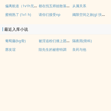
偏离航道（1v1h兄妹骨科bg）
都在找五师姐散落的法宝
从属关系
阈限空间之旅(gl 扶她)
蜜桃熟了 (1v1 h)
请你们接受np
最近入库小说
被淫追粉们缠上团播女主播(露出NPH)
葡萄藤(bg骨)
隔夜雨(骨科)
唇友谊
陸先生的祕密特調
良药与他