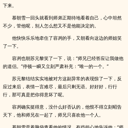
下来。
慕朝雪一回头就看到师弟正期待地看着自己，心中坦然
不少，管他呢，别人怎么想又不是他能决定的。
他快快乐乐地牵住了容冽的手，又朝看向这边的师姐笑
了一下。
容冽也朝苏元黎笑了一下，说：“师兄已经答应让我做他
的道侣。”停顿一瞬又立刻严肃补充：“唯一的一个。”
苏元黎结结实实地被对方这副异常的表现惊了一下，反
应过来后，表情一言难尽，最后只剩无语。好好好，行行
行，那可真是把你得意坏了呢。
容冽确实挺得意，没什么好否认的，他恨不得立刻昭告
天下，他和师兄在一起了，师兄只喜欢他一个人。
慕朝雪歪着脑袋查看他的情况，有些担心地告诉他：“师