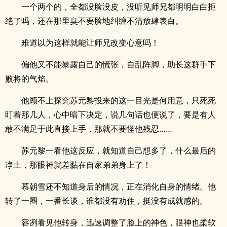
一个两个的，全都没脸没皮，没听见师兄都明明白白拒
绝了吗，还在那里臭不要脸地纠缠不清放肆表白。
难道以为这样就能让师兄改变心意吗！
偏他又不能暴露自己的慌张，自乱阵脚，助长这群手下
败将的气焰。
他顾不上探究苏元黎投来的这一目光是何用意，只死死
盯着那几人，心中暗下决定，说几句话也便说了，要是有人
敢不满足于此直接上手，那就不要怪他残忍……
苏元黎一看他这反应，就知道自己想多了，什么最后的
净土，那眼神就差黏在自家弟弟身上了！
慕朝雪还不知道身后的情况，正在消化自身的情绪。他
转了一圈，一番长谈，谁都没有劝住，挺没有成就感的。
容冽看见他转身，迅速调整了脸上的神色，眼神也柔软