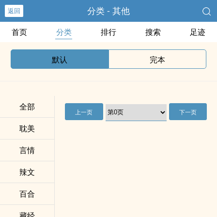
分类 - 其他
返回
首页
分类
排行
搜索
足迹
默认
完本
全部
上一页
下一页
耽美
言情
辣文
百合
藏经